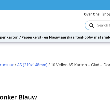
Over Ons
Sho
Producten
zoeken
ppen
Karton / Papier
Kerst- en Nieuwjaarskaarten
Hobby material
tructuur
/
A5 (210x148mm)
/ 10 Vellen A5 Karton – Glad – 
Donker Blauw