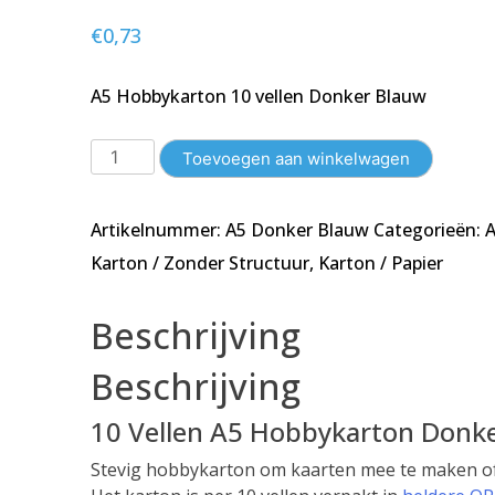
€
0,73
A5 Hobbykarton 10 vellen Donker Blauw
10
Toevoegen aan winkelwagen
Vellen
A5
Artikelnummer:
A5 Donker Blauw
Categorieën:
Karton
-
Karton / Zonder Structuur
,
Karton / Papier
Glad
-
Beschrijving
Donker
Blauw
Beschrijving
-148x210mm
-
10 Vellen A5 Hobbykarton Donk
240g/m²
aantal
Stevig hobbykarton om kaarten mee te maken of