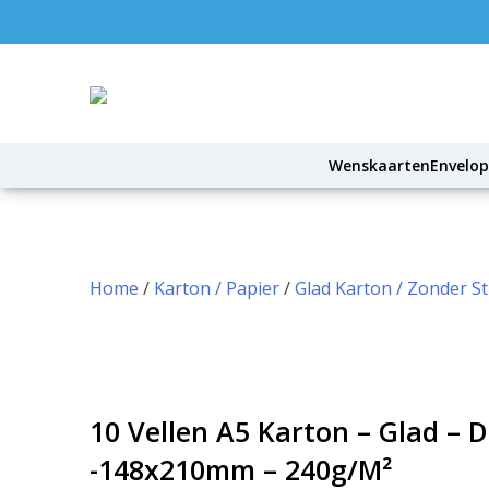
Skip
to
content
Wenskaarten
Envelo
Home
/
Karton / Papier
/
Glad Karton / Zonder S
10 Vellen A5 Karton – Glad – 
-148x210mm – 240g/m²