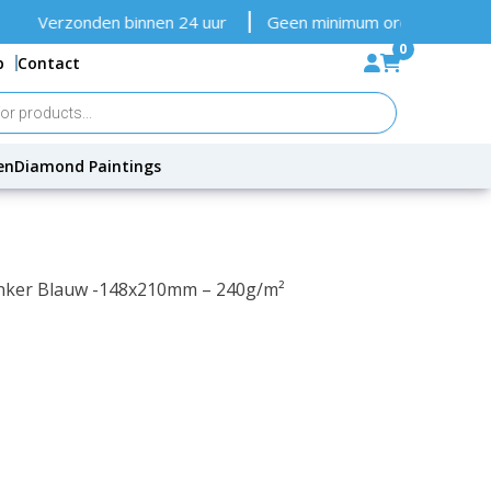
Verzonden binnen 24 uur
Geen minimum orderbedrag
G
0
p
Contact
en
Diamond Paintings
Donker Blauw -148x210mm – 240g/m²