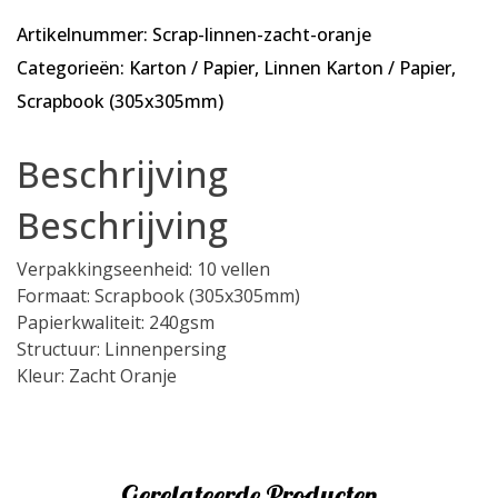
-
Artikelnummer:
Scrap-linnen-zacht-oranje
10
vellen
Categorieën:
Karton / Papier
,
Linnen Karton / Papier
,
-
Scrapbook (305x305mm)
Scrapbook
Linnenkarton
Beschrijving
-
240
Beschrijving
gsm
-
Verpakkingseenheid: 10 vellen
305x305mm
Formaat: Scrapbook (305x305mm)
aantal
Papierkwaliteit: 240gsm
Structuur: Linnenpersing
Kleur: Zacht Oranje
Gerelateerde Producten