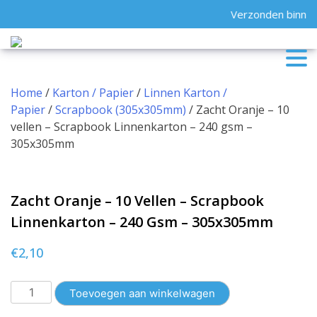
Skip
Verzonden binnen
to
content
Home
/
Karton / Papier
/
Linnen Karton /
Papier
/
Scrapbook (305x305mm)
/ Zacht Oranje – 10
vellen – Scrapbook Linnenkarton – 240 gsm –
305x305mm
Zacht Oranje – 10 Vellen – Scrapbook
Linnenkarton – 240 Gsm – 305x305mm
€
2,10
Zacht
Toevoegen aan winkelwagen
Oranje