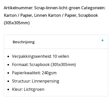
-
Artikelnummer:
Scrap-linnen-licht-groen
Categorieën:
10
vellen
Karton / Papier
,
Linnen Karton / Papier
,
Scrapbook
-
(305x305mm)
Scrapbook
Linnenkarton
-
▼
Beschrijving
240
gsm
-
Verpakkingseenheid: 10 vellen
305x305mm
Formaat: Scrapbook (305x305mm)
aantal
Papierkwaliteit: 240gsm
Structuur: Linnenpersing
Kleur: Lichtgroen