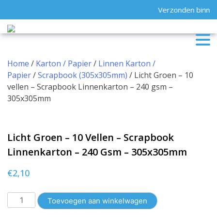
Skip
Verzonden binnen
to
content
Home
/
Karton / Papier
/
Linnen Karton /
Papier
/
Scrapbook (305x305mm)
/ Licht Groen – 10
vellen – Scrapbook Linnenkarton – 240 gsm –
305x305mm
Licht Groen – 10 Vellen – Scrapbook
Linnenkarton – 240 Gsm – 305x305mm
€
2,10
Licht
Toevoegen aan winkelwagen
Groen