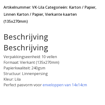
10
Artikelnummer:
VK-Lila
Categorieën:
Karton / Papier
,
vellen
-
Linnen Karton / Papier
,
Vierkante kaarten
Vierkant
(135x270mm)
Linnenkarton
-
Beschrijving
240
gsm
Beschrijving
-
135x270mm
Verpakkingseenheid: 10 vellen
aantal
Formaat: Vierkant (135x270mm)
Papierkwaliteit: 240gsm
Structuur: Linnenpersing
Kleur: Lila
Perfect pasvorm voor
enveloppen van 14x14cm