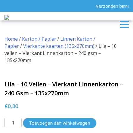
Skip
Verzonden binnen 
to
content
Home
/
Karton / Papier
/
Linnen Karton /
Papier
/
Vierkante kaarten (135x270mm)
/ Lila – 10
vellen – Vierkant Linnenkarton – 240 gsm –
135x270mm
Lila – 10 Vellen – Vierkant Linnenkarton –
240 Gsm – 135x270mm
€
0,80
Lila
Toevoegen aan winkelwagen
-