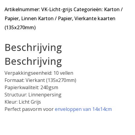
-
Artikelnummer:
VK-Licht-grijs
Categorieën:
Karton /
10
vellen
Papier
,
Linnen Karton / Papier
,
Vierkante kaarten
-
(135x270mm)
Vierkant
Linnenkarton
Beschrijving
-
240
Beschrijving
gsm
-
Verpakkingseenheid: 10 vellen
135x270mm
Formaat: Vierkant (135x270mm)
aantal
Papierkwaliteit: 240gsm
Structuur: Linnenpersing
Kleur: Licht Grijs
Perfect pasvorm voor
enveloppen van 14x14cm