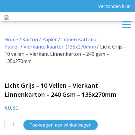
Skip
Verzonden binnen
to
content
Home
/
Karton / Papier
/
Linnen Karton /
Papier
/
Vierkante kaarten (135x270mm)
/ Licht Grijs –
10 vellen – Vierkant Linnenkarton – 240 gsm –
135x270mm
Licht Grijs – 10 Vellen – Vierkant
Linnenkarton – 240 Gsm – 135x270mm
€
0,80
Licht
Toevoegen aan winkelwagen
Grijs