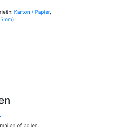
rieën:
Karton / Papier
,
05mm)
en
.
mailen of bellen.