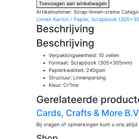
-
Toevoegen aan winkelwagen
10
Artikelnummer:
Scrap-linnen-creme
Catego
vellen
Linnen Karton / Papier
,
Scrapbook (305x3
-
Beschrijving
Scrapbook
Linnenkarton
Beschrijving
-
240
Verpakkingseenheid: 10 vellen
gsm
Formaat: Scrapbook (305x305mm)
-
Papierkwaliteit: 240gsm
305x305mm
Structuur: Linnenpersing
aantal
Kleur: Cr?me
Gerelateerde product
Cards, Crafts & More B.V
Bij vragen of opmerkingen kunt u ons altijd 
Shop