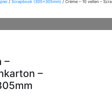
pier
/
Scrapbook (305x305mm)
/ Crème – 10 vellen – Scr
 –
nkarton –
x305mm