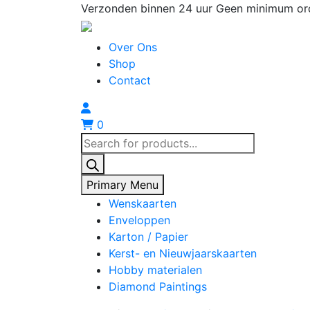
Skip
Verzonden binnen 24 uur
Geen minimum or
to
content
Over Ons
Shop
Contact
0
Producten
zoeken
Primary Menu
Wenskaarten
Enveloppen
Karton / Papier
Kerst- en Nieuwjaarskaarten
Hobby materialen
Diamond Paintings