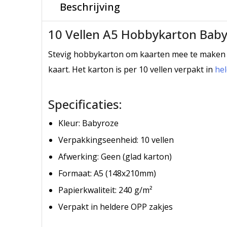
Babyroze
Beschrijving
-148x210mm
-
10 Vellen A5 Hobbykarton Bab
240g/m²
aantal
Stevig hobbykarton om kaarten mee te maken 
kaart. Het karton is per 10 vellen verpakt in
he
Specificaties:
Kleur: Babyroze
Verpakkingseenheid: 10 vellen
Afwerking: Geen (glad karton)
Formaat: A5 (148x210mm)
Papierkwaliteit: 240 g/m²
Verpakt in heldere OPP zakjes