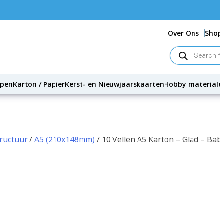
V
Over Ons
Sho
Producten
zoeken
ppen
Karton / Papier
Kerst- en Nieuwjaarskaarten
Hobby material
tructuur
/
A5 (210x148mm)
/ 10 Vellen A5 Karton – Glad – 