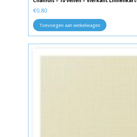
Chamois – 10 vellen – Vierkant Linnenka
€
0,80
Toevoegen aan winkelwagen