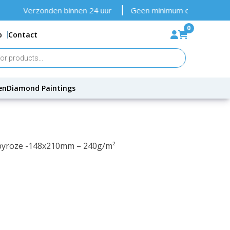
erzonden binnen 24 uur
Geen minimum orderbedrag
Gr
0
p
Contact
en
Diamond Paintings
Babyroze -148x210mm – 240g/m²