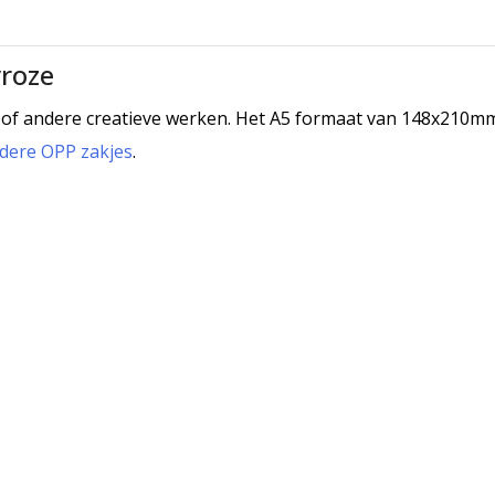
yroze
of andere creatieve werken. Het A5 formaat van 148x210m
ldere OPP zakjes
.