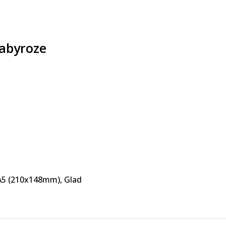
Babyroze
A5 (210x148mm)
,
Glad