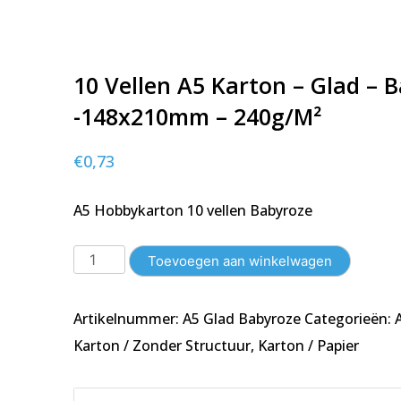
10 Vellen A5 Karton – Glad – 
-148x210mm – 240g/m²
€
0,73
A5 Hobbykarton 10 vellen Babyroze
10
Toevoegen aan winkelwagen
Vellen
A5
Artikelnummer:
A5 Glad Babyroze
Categorieën:
Karton
-
Karton / Zonder Structuur
,
Karton / Papier
Glad
-