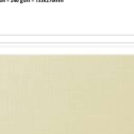
rton – 240 gsm – 135x270mm