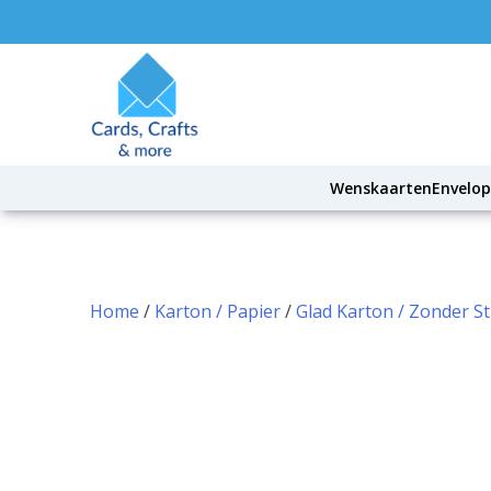
Skip
to
content
Wenskaarten
Envelo
Home
/
Karton / Papier
/
Glad Karton / Zonder S