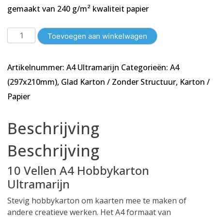
gemaakt van 240 g/m² kwaliteit papier
10
Toevoegen aan winkelwagen
Vellen
A4
Artikelnummer:
A4 Ultramarijn
Categorieën:
A4
Karton
-
(297x210mm)
,
Glad Karton / Zonder Structuur
,
Karton /
Glad
Papier
-
Ultramarijn
Beschrijving
-
210x297mm
Beschrijving
-
240g/m²
10 Vellen A4 Hobbykarton
aantal
Ultramarijn
Stevig hobbykarton om kaarten mee te maken of
andere creatieve werken. Het A4 formaat van