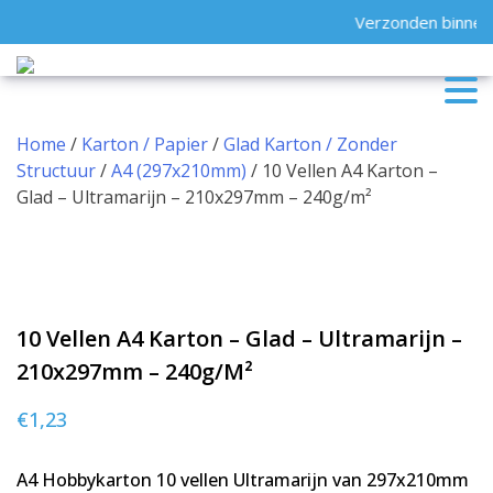
Skip
Verzonden binnen 
to
content
Home
/
Karton / Papier
/
Glad Karton / Zonder
Structuur
/
A4 (297x210mm)
/ 10 Vellen A4 Karton –
Glad – Ultramarijn – 210x297mm – 240g/m²
10 Vellen A4 Karton – Glad – Ultramarijn –
210x297mm – 240g/m²
€
1,23
A4 Hobbykarton 10 vellen Ultramarijn van 297x210mm