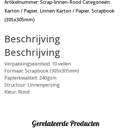
Artikelnummer:
Scrap-linnen-Rood
Categorieën:
vellen
-
Karton / Papier
,
Linnen Karton / Papier
,
Scrapbook
Scrapbook
(305x305mm)
Linnenkarton
-
Beschrijving
240
gsm
Beschrijving
-
305x305mm
Verpakkingseenheid: 10 vellen
aantal
Formaat: Scrapbook (305x305mm)
Papierkwaliteit: 240gsm
Structuur: Linnenpersing
Kleur: Rood
Gerelateerde Producten