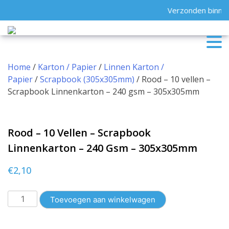
Skip
Verzonden binnen
to
content
Home
/
Karton / Papier
/
Linnen Karton /
Papier
/
Scrapbook (305x305mm)
/ Rood – 10 vellen –
Scrapbook Linnenkarton – 240 gsm – 305x305mm
Rood – 10 Vellen – Scrapbook
Linnenkarton – 240 Gsm – 305x305mm
€
2,10
Rood
Toevoegen aan winkelwagen
-
10