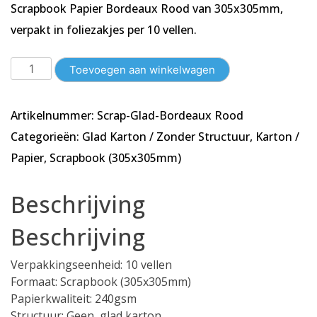
Scrapbook Papier Bordeaux Rood van 305x305mm,
verpakt in foliezakjes per 10 vellen.
10
Toevoegen aan winkelwagen
vellen
-
Artikelnummer:
Scrap-Glad-Bordeaux Rood
Scrapbook
Papier
Categorieën:
Glad Karton / Zonder Structuur
,
Karton /
Bordeaux
Papier
,
Scrapbook (305x305mm)
Rood
-
Beschrijving
Glad
-
Beschrijving
240
gsm
Verpakkingseenheid: 10 vellen
-
Formaat: Scrapbook (305x305mm)
305x305mm
Papierkwaliteit: 240gsm
aantal
Structuur: Geen, glad karton