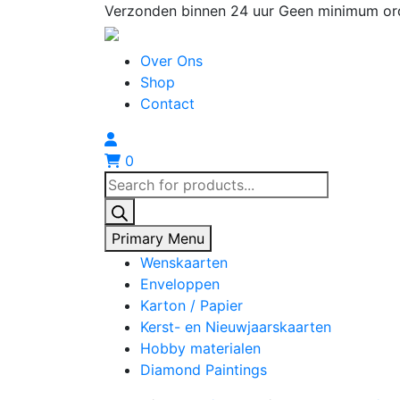
Skip
Verzonden binnen 24 uur
Geen minimum or
to
content
Over Ons
Shop
Contact
0
Producten
zoeken
Primary Menu
Wenskaarten
Enveloppen
Karton / Papier
Kerst- en Nieuwjaarskaarten
Hobby materialen
Diamond Paintings