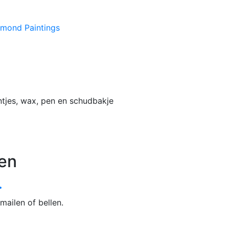
amond Paintings
ntjes, wax, pen en schudbakje
en
.
mailen of bellen.