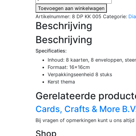
Diamond
Toevoegen aan winkelwagen
Painting
Artikelnummer:
8 DP KK 005
Categorie:
Di
Kerstkaarten
Beschrijving
|
8
Beschrijving
DP
KK
Specificaties:
005
Inhoud: 8 kaarten, 8 enveloppen, stee
aantal
Formaat: 16x16cm
Verpakkingseenheid 8 stuks
Kerst thema
Gerelateerde product
Cards, Crafts & More B.V
Bij vragen of opmerkingen kunt u ons altijd 
Shop