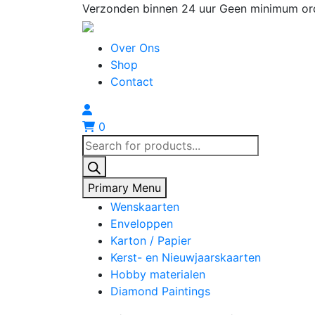
Skip
Verzonden binnen 24 uur
Geen minimum or
to
content
Over Ons
Shop
Contact
0
Producten
zoeken
Primary Menu
Wenskaarten
Enveloppen
Karton / Papier
Kerst- en Nieuwjaarskaarten
Hobby materialen
Diamond Paintings