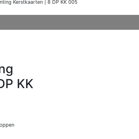
nting Kerstkaarten | 8 DP KK 005
ing
 DP KK
loppen