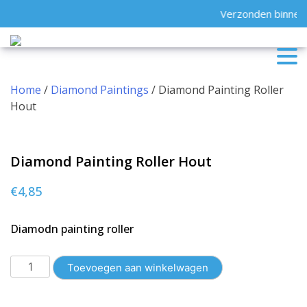
Skip
Verzonden binnen 
to
content
Home
/
Diamond Paintings
/ Diamond Painting Roller
Hout
Diamond Painting Roller Hout
€
4,85
Diamodn painting roller
Diamond
Toevoegen aan winkelwagen
Painting
Roller