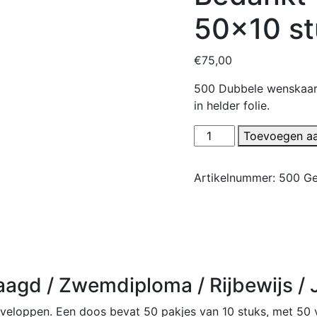
50×10 st
€
75,00
500 Dubbele wenskaart
in helder folie.
500
Toevoegen a
Wenskaarten
-
Artikelnummer:
500 Ge
Geslaagd
/
Zwemdiploma
/
Rijbewijs
/
agd / Zwemdiploma / Rijbewijs / 
Jubileum
/
loppen. Een doos bevat 50 pakjes van 10 stuks, met 50 v