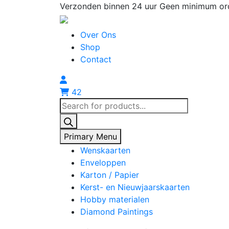
Skip
Verzonden binnen 24 uur
Geen minimum or
to
content
Over Ons
Shop
Contact
42
Producten
zoeken
Primary Menu
Wenskaarten
Enveloppen
Karton / Papier
Kerst- en Nieuwjaarskaarten
Hobby materialen
Diamond Paintings