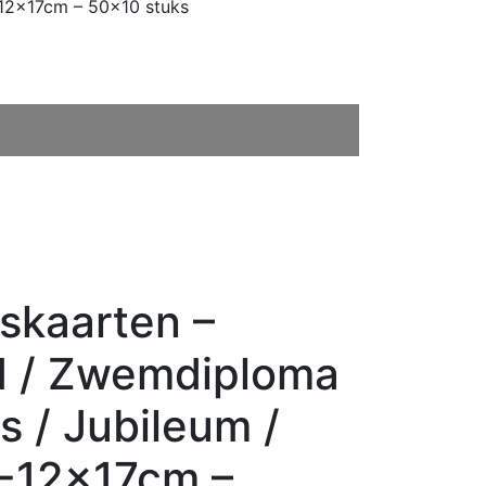
-12x17cm – 50×10 stuks
skaarten –
d / Zwemdiploma
js / Jubileum /
-12x17cm –