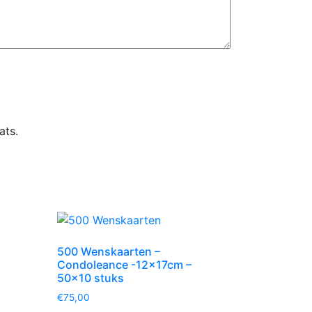
ats.
500 Wenskaarten –
Condoleance -12x17cm –
50×10 stuks
€
75,00