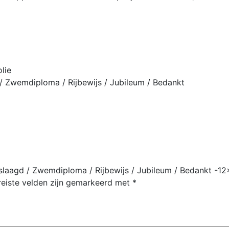
Bedankt
-12x17cm
-
50x10
stuks
aantal
olie
 Zwemdiploma / Rijbewijs / Jubileum / Bedankt
laagd / Zwemdiploma / Rijbewijs / Jubileum / Bedankt -12
reiste velden zijn gemarkeerd met
*