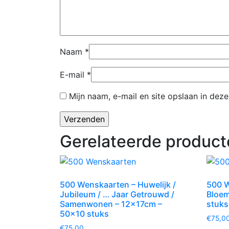
Naam
*
E-mail
*
Mijn naam, e-mail en site opslaan in dez
Gerelateerde product
500 Wenskaarten – Huwelijk /
500 W
Jubileum / … Jaar Getrouwd /
Bloem
Samenwonen – 12x17cm –
stuks
50×10 stuks
€
75,0
€
75,00