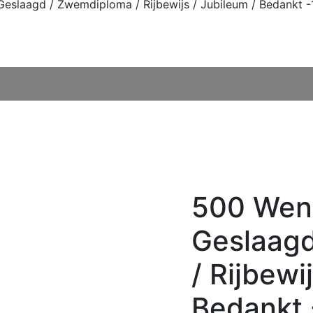
eslaagd / Zwemdiploma / Rijbewijs / Jubileum / Bedankt 
500 Wen
Geslaag
/ Rijbewi
Bedankt 