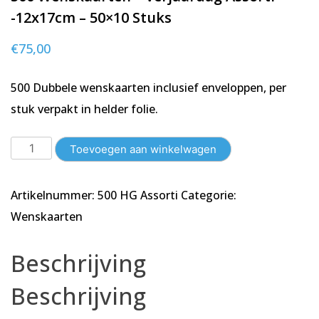
-12x17cm – 50×10 Stuks
€
75,00
500 Dubbele wenskaarten inclusief enveloppen, per
stuk verpakt in helder folie.
500
Toevoegen aan winkelwagen
Wenskaarten
-
Artikelnummer:
500 HG Assorti
Categorie:
Verjaardag
Assorti
Wenskaarten
-12x17cm
-
Beschrijving
50x10
stuks
Beschrijving
aantal