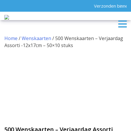
Skip
Verzonden binnen 
to
content
Home
/
Wenskaarten
/ 500 Wenskaarten – Verjaardag
Assorti -12x17cm – 50×10 stuks
500 Wenskaarten – Verjaardag Assorti