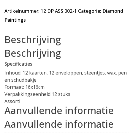
Painting
Artikelnummer:
12 DP ASS 002-1
Categorie:
Diamond
kaarten
|
Paintings
12
DP
Beschrijving
ASS
003
Beschrijving
aantal
Specificaties:
Inhoud: 12 kaarten, 12 enveloppen, steentjes, wax, pen
en schudbakje
Formaat: 16x16cm
Verpakkingseenheid 12 stuks
Assorti
Aanvullende informatie
Aanvullende informatie