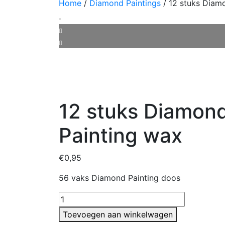
Home
/
Diamond Paintings
/ 12 stuks Diam
12 stuks Diamon
Painting wax
€
0,95
56 vaks Diamond Painting doos
12
stuks
Toevoegen aan winkelwagen
Diamond