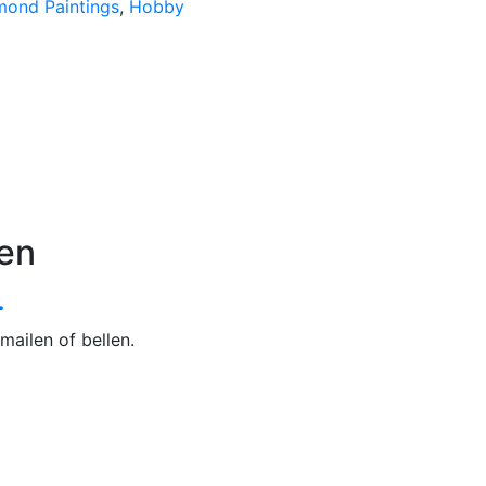
mond Paintings
,
Hobby
en
.
mailen of bellen.