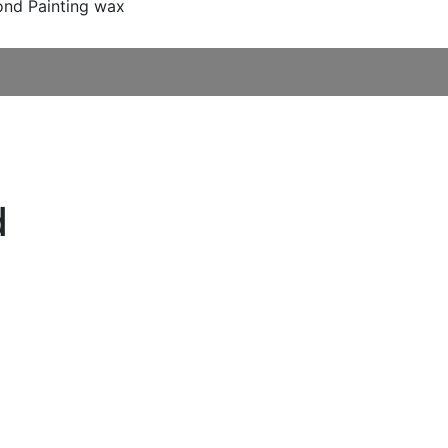
ond Painting wax
d