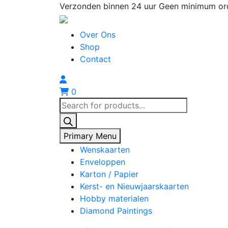
Skip
Verzonden binnen 24 uur
Geen minimum or
to
content
Over Ons
Shop
Contact
0
Producten
zoeken
Primary Menu
Wenskaarten
Enveloppen
Karton / Papier
Kerst- en Nieuwjaarskaarten
Hobby materialen
Diamond Paintings