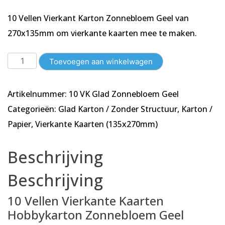
10 Vellen Vierkant Karton Zonnebloem Geel van
270x135mm om vierkante kaarten mee te maken.
10
Toevoegen aan winkelwagen
Vellen
Vierkant
Artikelnummer:
10 VK Glad Zonnebloem Geel
Karton
Zonnebloem
Categorieën:
Glad Karton / Zonder Structuur
,
Karton /
Geel
Papier
,
Vierkante Kaarten (135x270mm)
|
Glad
Beschrijving
|
135x270mm
Beschrijving
|
240g/m²
10 Vellen Vierkante Kaarten
aantal
Hobbykarton Zonnebloem Geel