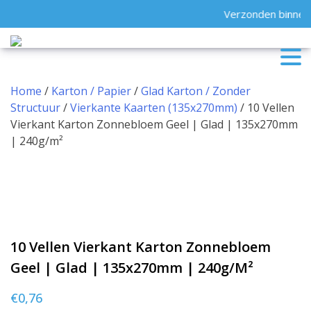
Skip
Verzonden binnen 
to
content
Home
/
Karton / Papier
/
Glad Karton / Zonder
Structuur
/
Vierkante Kaarten (135x270mm)
/ 10 Vellen
Vierkant Karton Zonnebloem Geel | Glad | 135x270mm
| 240g/m²
10 Vellen Vierkant Karton Zonnebloem
Geel | Glad | 135x270mm | 240g/m²
€
0,76