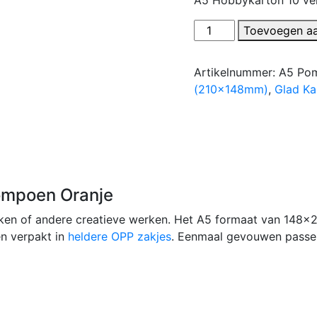
10
Toevoegen a
Vellen
A5
Artikelnummer:
A5 Pom
Karton
(210x148mm)
,
Glad Ka
-
Glad
-
Pompoen
Oranje
-148x210mm
ompoen Oranje
-
240g/m²
ken of andere creatieve werken. Het A5 formaat van 148
aantal
en verpakt in
heldere OPP zakjes
. Eenmaal gevouwen passen