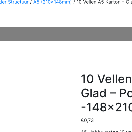
der Structuur
/
A5 (210x148mm)
/ 10 Vellen A5 Karton – 
10 Velle
Glad – P
-148x21
€
0,73
A5 Hobbykarton 10 ve