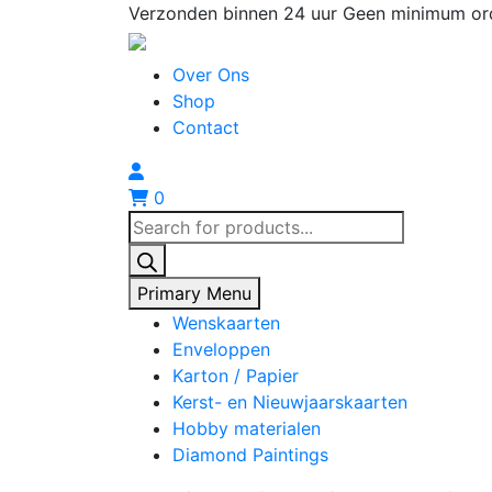
Skip
Verzonden binnen 24 uur
Geen minimum or
to
content
Over Ons
Shop
Contact
0
Producten
zoeken
Primary Menu
Wenskaarten
Enveloppen
Karton / Papier
Kerst- en Nieuwjaarskaarten
Hobby materialen
Diamond Paintings