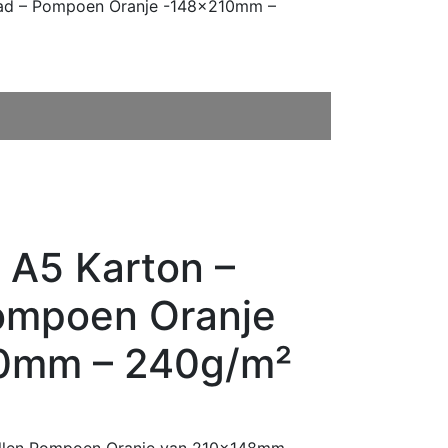
Glad – Pompoen Oranje -148x210mm –
n A5 Karton –
ompoen Oranje
0mm – 240g/m²
llen Pompoen Oranje van 210x148mm