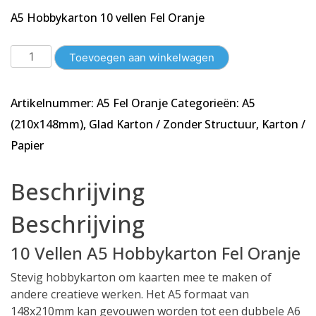
A5 Hobbykarton 10 vellen Fel Oranje
10
Toevoegen aan winkelwagen
Vellen
A5
Artikelnummer:
A5 Fel Oranje
Categorieën:
A5
Karton
-
(210x148mm)
,
Glad Karton / Zonder Structuur
,
Karton /
Glad
Papier
-
Fel
Beschrijving
Oranje
-148x210mm
Beschrijving
-
240g/m²
10 Vellen A5 Hobbykarton Fel Oranje
aantal
Stevig hobbykarton om kaarten mee te maken of
andere creatieve werken. Het A5 formaat van
148x210mm kan gevouwen worden tot een dubbele A6