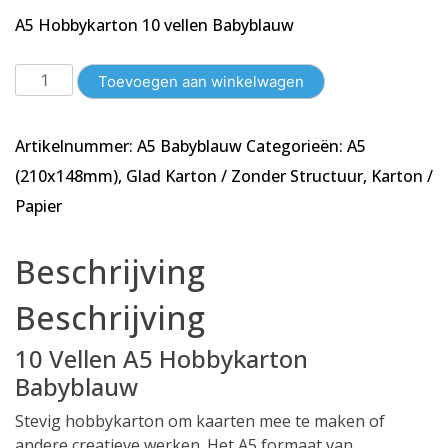
A5 Hobbykarton 10 vellen Babyblauw
10
Toevoegen aan winkelwagen
Vellen
A5
Artikelnummer:
A5 Babyblauw
Categorieën:
A5
Karton
-
(210x148mm)
,
Glad Karton / Zonder Structuur
,
Karton /
Glad
Papier
-
Babyblauw
Beschrijving
-148x210mm
-
Beschrijving
240g/m²
aantal
10 Vellen A5 Hobbykarton
Babyblauw
Stevig hobbykarton om kaarten mee te maken of
andere creatieve werken. Het A5 formaat van