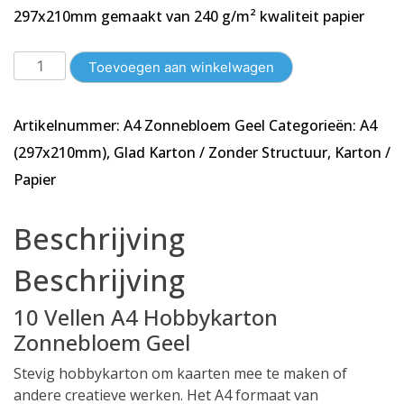
297x210mm gemaakt van 240 g/m² kwaliteit papier
10
Toevoegen aan winkelwagen
Vellen
A4
Artikelnummer:
A4 Zonnebloem Geel
Categorieën:
A4
Karton
-
(297x210mm)
,
Glad Karton / Zonder Structuur
,
Karton /
Glad
Papier
-
Zonnebloem
Beschrijving
Geel
-
Beschrijving
210x297mm
-
10 Vellen A4 Hobbykarton
240g/m²
Zonnebloem Geel
aantal
Stevig hobbykarton om kaarten mee te maken of
andere creatieve werken. Het A4 formaat van