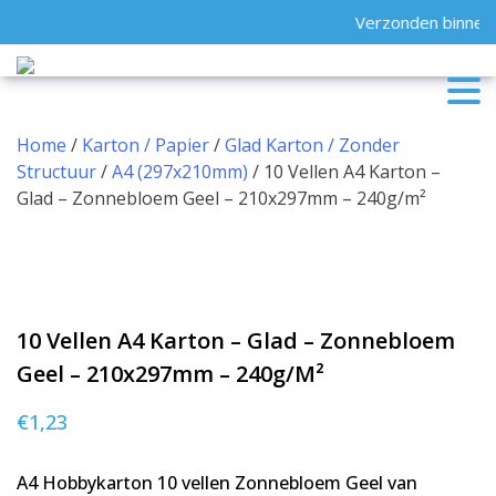
Skip
Verzonden binnen 
to
content
Home
/
Karton / Papier
/
Glad Karton / Zonder
Structuur
/
A4 (297x210mm)
/ 10 Vellen A4 Karton –
Glad – Zonnebloem Geel – 210x297mm – 240g/m²
10 Vellen A4 Karton – Glad – Zonnebloem
Geel – 210x297mm – 240g/m²
€
1,23
A4 Hobbykarton 10 vellen Zonnebloem Geel van