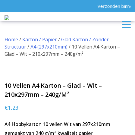
Skip
Verzonden binnen 
to
content
Home
/
Karton / Papier
/
Glad Karton / Zonder
Structuur
/
A4 (297x210mm)
/ 10 Vellen A4 Karton –
Glad – Wit – 210x297mm – 240g/m²
10 Vellen A4 Karton – Glad – Wit –
210x297mm – 240g/m²
€
1,23
A4 Hobbykarton 10 vellen Wit van 297x210mm
gemaakt van 240 g/m² kwaliteit papier