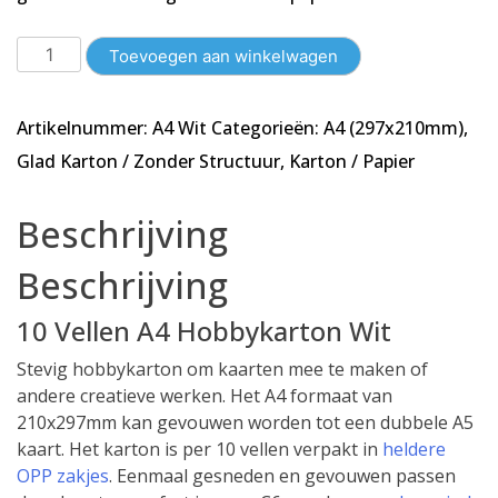
10
Toevoegen aan winkelwagen
Vellen
A4
Artikelnummer:
A4 Wit
Categorieën:
A4 (297x210mm)
,
Karton
-
Glad Karton / Zonder Structuur
,
Karton / Papier
Glad
-
Beschrijving
Wit
-
Beschrijving
210x297mm
-
10 Vellen A4 Hobbykarton Wit
240g/m²
aantal
Stevig hobbykarton om kaarten mee te maken of
andere creatieve werken. Het A4 formaat van
210x297mm kan gevouwen worden tot een dubbele A5
kaart. Het karton is per 10 vellen verpakt in
heldere
OPP zakjes
. Eenmaal gesneden en gevouwen passen