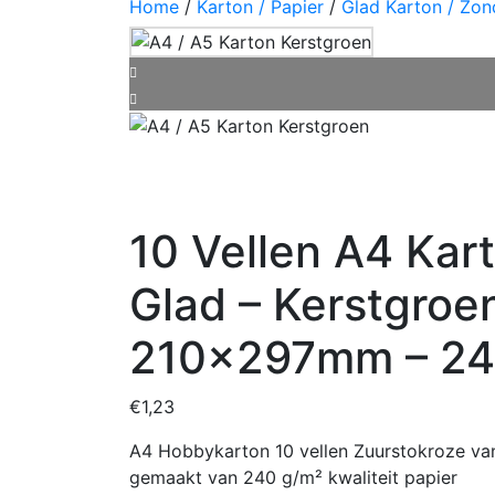
Home
/
Karton / Papier
/
Glad Karton / Zon
10 Vellen A4 Kar
Glad – Kerstgroe
210x297mm – 24
€
1,23
A4 Hobbykarton 10 vellen Zuurstokroze 
gemaakt van 240 g/m² kwaliteit papier