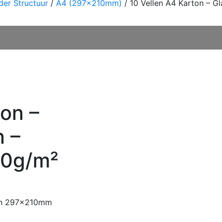
der Structuur
/
A4 (297x210mm)
/ 10 Vellen A4 Karton – 
ton –
n –
0g/m²
van 297x210mm