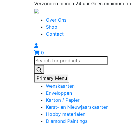
Skip
Verzonden binnen 24 uur
Geen minimum or
to
content
Over Ons
Shop
Contact
0
Producten
zoeken
Primary Menu
Wenskaarten
Enveloppen
Karton / Papier
Kerst- en Nieuwjaarskaarten
Hobby materialen
Diamond Paintings