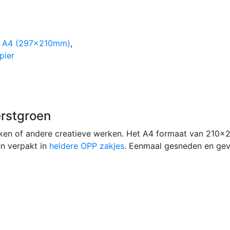
:
A4 (297x210mm)
,
pier
erstgroen
ken of andere creatieve werken. Het A4 formaat van 210
en verpakt in
heldere OPP zakjes
. Eenmaal gesneden en gev