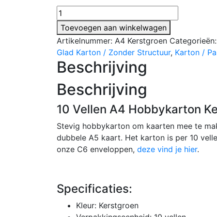
10
Vellen
Toevoegen aan winkelwagen
A4
Artikelnummer:
A4 Kerstgroen
Categorieën
Karton
Glad Karton / Zonder Structuur
,
Karton / Pa
-
Beschrijving
Glad
-
Beschrijving
Kerstgroen
-
10 Vellen A4 Hobbykarton K
210x297mm
Stevig hobbykarton om kaarten mee te ma
-
dubbele A5 kaart. Het karton is per 10 vell
240g/m²
onze C6 enveloppen,
deze vind je hier
.
aantal
Specificaties:
Kleur: Kerstgroen
Verpakkingseenheid: 10 vellen