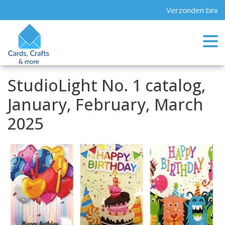
Skip
Verzonden binnen
to
content
StudioLight No. 1 catalog,
January, February, March
2025