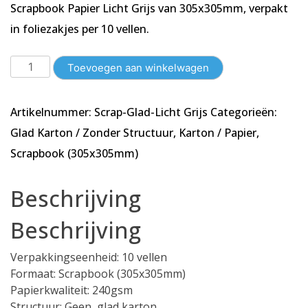
Scrapbook Papier Licht Grijs van 305x305mm, verpakt
in foliezakjes per 10 vellen.
10
Toevoegen aan winkelwagen
vellen
-
Artikelnummer:
Scrap-Glad-Licht Grijs
Categorieën:
Scrapbook
Papier
Glad Karton / Zonder Structuur
,
Karton / Papier
,
Licht
Scrapbook (305x305mm)
Grijs
-
Beschrijving
Glad
-
Beschrijving
240
gsm
Verpakkingseenheid: 10 vellen
-
Formaat: Scrapbook (305x305mm)
305x305mm
Papierkwaliteit: 240gsm
aantal
Structuur: Geen, glad karton