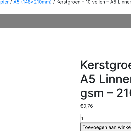
pier
/
A5 (148x210mm)
/ Kerstgroen – 10 vellen – A5 Lin
Kerstgroe
A5 Linne
gsm – 2
€
0,76
Kerstgroen
-
Toevoegen aan wink