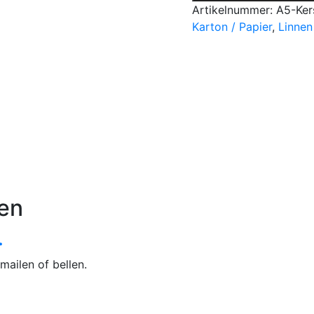
10
Artikelnummer:
A5-Ker
vellen
Karton / Papier
,
Linnen
-
A5
Linnenkarton
-
240
gsm
-
210x148mm
aantal
en
.
mailen of bellen.