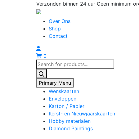
Skip
Verzonden binnen 24 uur
Geen minimum or
to
content
Over Ons
Shop
Contact
0
Producten
zoeken
Primary Menu
Wenskaarten
Enveloppen
Karton / Papier
Kerst- en Nieuwjaarskaarten
Hobby materialen
Diamond Paintings