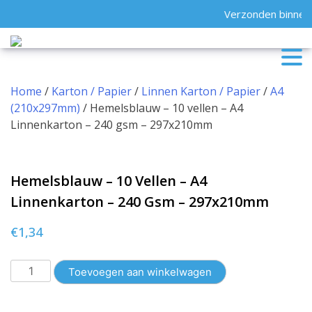
Skip
Verzonden binnen 
to
content
Home
/
Karton / Papier
/
Linnen Karton / Papier
/
A4
(210x297mm)
/ Hemelsblauw – 10 vellen – A4
Linnenkarton – 240 gsm – 297x210mm
Hemelsblauw – 10 Vellen – A4
Linnenkarton – 240 Gsm – 297x210mm
€
1,34
Hemelsblauw
Toevoegen aan winkelwagen
-
10