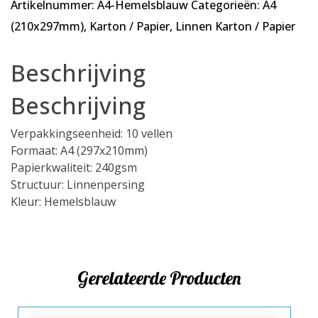
Artikelnummer:
A4-Hemelsblauw
Categorieën:
A4
vellen
-
(210x297mm)
,
Karton / Papier
,
Linnen Karton / Papier
A4
Linnenkarton
Beschrijving
-
240
Beschrijving
gsm
-
Verpakkingseenheid: 10 vellen
297x210mm
Formaat: A4 (297x210mm)
aantal
Papierkwaliteit: 240gsm
Structuur: Linnenpersing
Kleur: Hemelsblauw
Gerelateerde Producten