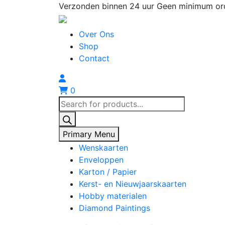
Skip
Verzonden binnen 24 uur
Geen minimum or
to
content
Over Ons
Shop
Contact
0
Producten
zoeken
Primary Menu
Wenskaarten
Enveloppen
Karton / Papier
Kerst- en Nieuwjaarskaarten
Hobby materialen
Diamond Paintings