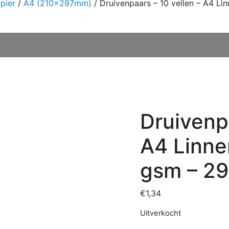
pier
/
A4 (210x297mm)
/ Druivenpaars – 10 vellen – A4 
Druivenpa
A4 Linne
gsm – 2
€
1,34
Uitverkocht