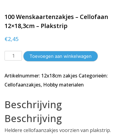
100 Wenskaartenzakjes – Cellofaan
12×18,3cm – Plakstrip
€
2,45
100
Toevoegen aan winkelwagen
Wenskaartenzakjes
-
Artikelnummer:
12x18cm zakjes
Categorieën:
Cellofaan
12x18,3cm
Cellofaanzakjes
,
Hobby materialen
-
Plakstrip
Beschrijving
aantal
Beschrijving
Heldere cellofaanzakjes voorzien van plakstrip.