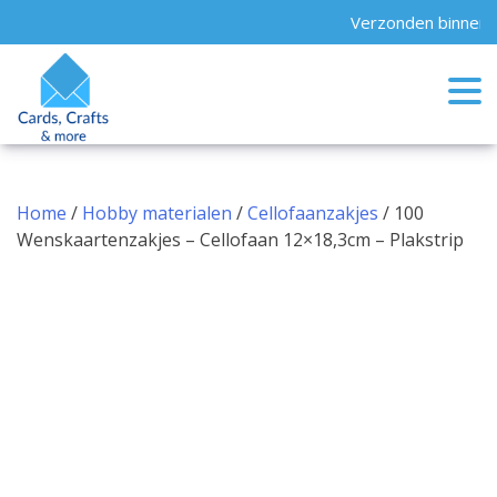
Skip
Verzonden binnen 2
to
content
Home
/
Hobby materialen
/
Cellofaanzakjes
/ 100
Wenskaartenzakjes – Cellofaan 12×18,3cm – Plakstrip