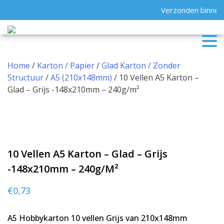
Skip
Verzonden binnen 
to
content
Home
/
Karton / Papier
/
Glad Karton / Zonder
Structuur
/
A5 (210x148mm)
/ 10 Vellen A5 Karton –
Glad – Grijs -148x210mm – 240g/m²
10 Vellen A5 Karton – Glad – Grijs
-148x210mm – 240g/m²
€
0,73
A5 Hobbykarton 10 vellen Grijs van 210x148mm