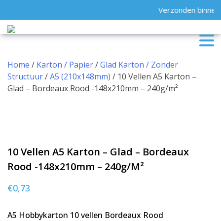
Skip
Verzonden binnen 
to
content
Home
/
Karton / Papier
/
Glad Karton / Zonder
Structuur
/
A5 (210x148mm)
/ 10 Vellen A5 Karton –
Glad – Bordeaux Rood -148x210mm – 240g/m²
10 Vellen A5 Karton – Glad – Bordeaux
Rood -148x210mm – 240g/m²
€
0,73
A5 Hobbykarton 10 vellen Bordeaux Rood