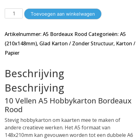
10
Toevoegen aan winkelwagen
Vellen
A5
Artikelnummer:
A5 Bordeaux Rood
Categorieën:
A5
Karton
-
(210x148mm)
,
Glad Karton / Zonder Structuur
,
Karton /
Glad
Papier
-
Bordeaux
Beschrijving
Rood
-148x210mm
Beschrijving
-
240g/m²
10 Vellen A5 Hobbykarton Bordeaux
aantal
Rood
Stevig hobbykarton om kaarten mee te maken of
andere creatieve werken. Het A5 formaat van
148x210mm kan gevouwen worden tot een dubbele A6