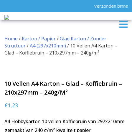
Skip
Verzonden binnen 2
to
content
Home
/
Karton / Papier
/
Glad Karton / Zonder
Structuur
/
A4 (297x210mm)
/ 10 Vellen A4 Karton –
Glad – Koffiebruin – 210x297mm – 240g/m²
10 Vellen A4 Karton – Glad – Koffiebruin –
210x297mm – 240g/m²
€
1,23
A4 Hobbykarton 10 vellen Koffiebruin van 297x210mm
gemaakt van 240 g/m² kwaliteit papier