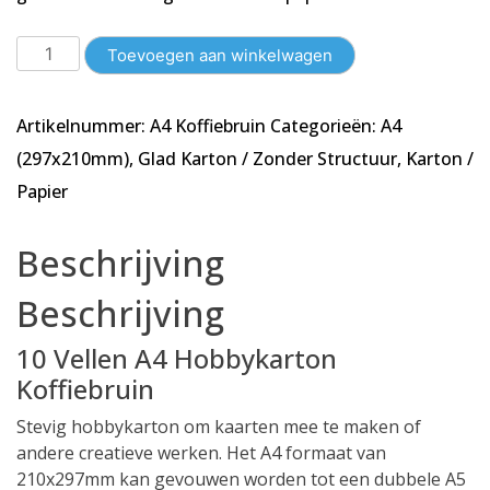
10
Toevoegen aan winkelwagen
Vellen
A4
Artikelnummer:
A4 Koffiebruin
Categorieën:
A4
Karton
-
(297x210mm)
,
Glad Karton / Zonder Structuur
,
Karton /
Glad
Papier
-
Koffiebruin
Beschrijving
-
210x297mm
Beschrijving
-
240g/m²
10 Vellen A4 Hobbykarton
aantal
Koffiebruin
Stevig hobbykarton om kaarten mee te maken of
andere creatieve werken. Het A4 formaat van
210x297mm kan gevouwen worden tot een dubbele A5