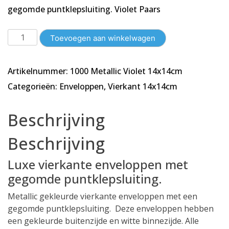
gegomde puntklepsluiting. Violet Paars
Vierkante
Toevoegen aan winkelwagen
Enveloppen
14x14cm
Artikelnummer:
1000 Metallic Violet 14x14cm
|
Metallic
Categorieën:
Enveloppen
,
Vierkant 14x14cm
Violet
Paars
Beschrijving
|
1000
Beschrijving
stuks
aantal
Luxe vierkante enveloppen met
gegomde puntklepsluiting.
Metallic gekleurde vierkante enveloppen met een
gegomde puntklepsluiting. Deze enveloppen hebben
een gekleurde buitenzijde en witte binnezijde. Alle