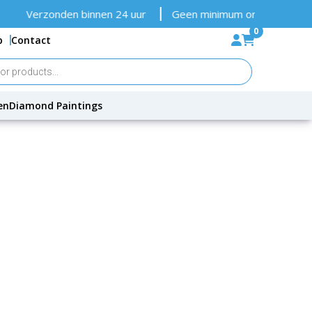
Verzonden binnen 24 uur
Geen minimum orderbedrag
G
0
p
Contact
en
Diamond Paintings