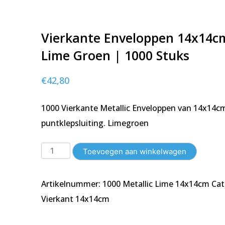
Vierkante Enveloppen 14x14cm
Lime Groen | 1000 Stuks
€
42,80
1000 Vierkante Metallic Enveloppen van 14x1
puntklepsluiting. Limegroen
Vierkante
Toevoegen aan winkelwagen
Enveloppen
14x14cm
Artikelnummer:
1000 Metallic Lime 14x14cm
Cat
|
Metallic
Vierkant 14x14cm
Lime
Groen