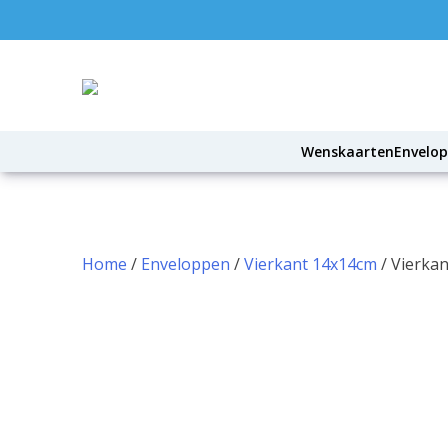
Skip
to
content
Wenskaarten
Envelo
Home
/
Enveloppen
/
Vierkant 14x14cm
/ Vierka