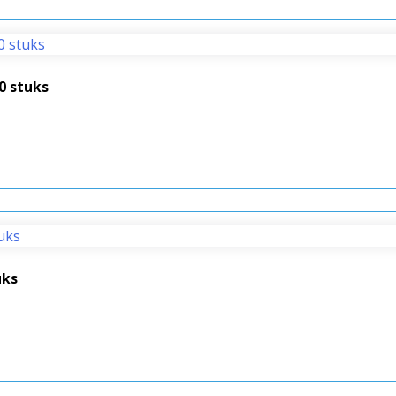
0 stuks
uks