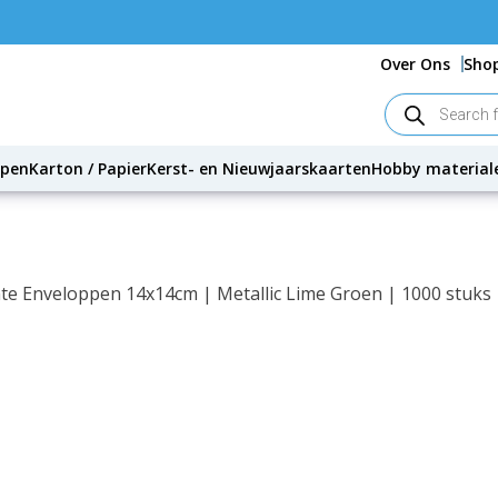
Over Ons
Sho
Producten
zoeken
ppen
Karton / Papier
Kerst- en Nieuwjaarskaarten
Hobby material
nte Enveloppen 14x14cm | Metallic Lime Groen | 1000 stuks