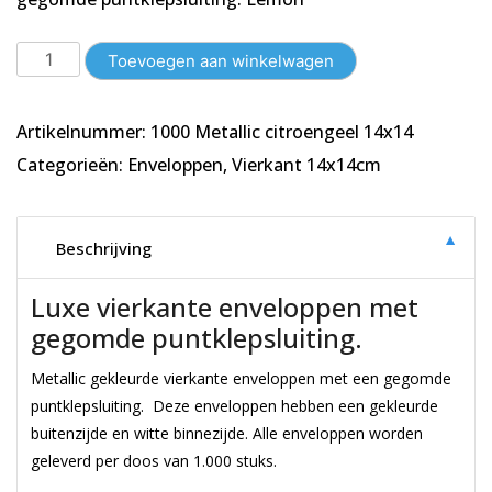
Vierkante
Toevoegen aan winkelwagen
Enveloppen
14x14cm
Artikelnummer:
1000 Metallic citroengeel 14x14
|
Metallic
Categorieën:
Enveloppen
,
Vierkant 14x14cm
Citroen
Geel
|
▼
Beschrijving
1000
stuks
Luxe vierkante enveloppen met
aantal
gegomde puntklepsluiting.
Metallic gekleurde vierkante enveloppen met een gegomde
puntklepsluiting. Deze enveloppen hebben een gekleurde
buitenzijde en witte binnezijde. Alle enveloppen worden
geleverd per doos van 1.000 stuks.
Vierkante Enveloppen