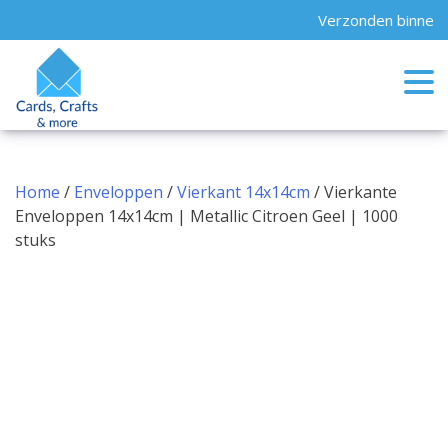
Skip
Verzonden binnen 2
to
content
Home
/
Enveloppen
/
Vierkant 14x14cm
/ Vierkante
Enveloppen 14x14cm | Metallic Citroen Geel | 1000
stuks