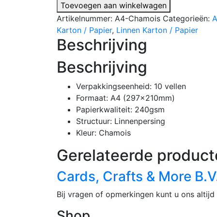
-
Toevoegen aan winkelwagen
10
Artikelnummer:
A4-Chamois
Categorieën:
A
vellen
Karton / Papier
,
Linnen Karton / Papier
-
Beschrijving
A4
Linnenkarton
Beschrijving
-
240
Verpakkingseenheid: 10 vellen
gsm
Formaat: A4 (297x210mm)
-
Papierkwaliteit: 240gsm
297x210mm
Structuur: Linnenpersing
aantal
Kleur: Chamois
Gerelateerde product
Cards, Crafts & More B.V
Bij vragen of opmerkingen kunt u ons altijd 
Shop