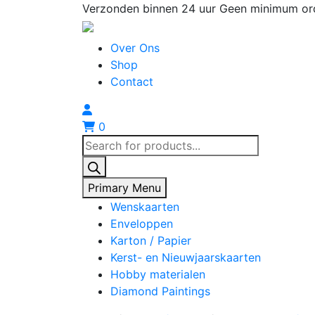
Skip
Verzonden binnen 24 uur
Geen minimum or
to
content
Over Ons
Shop
Contact
0
Producten
zoeken
Primary Menu
Wenskaarten
Enveloppen
Karton / Papier
Kerst- en Nieuwjaarskaarten
Hobby materialen
Diamond Paintings