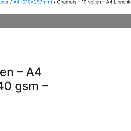
pier
/
A4 (210x297mm)
/ Chamois – 10 vellen – A4 Linne
len – A4
40 gsm –