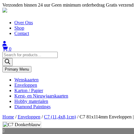
Skip
Verzonden binnen 24 uur
Geen minimum orderbedrag
Gratis verzend
to
content
Over Ons
Shop
Contact
0
Producten
zoeken
Primary Menu
Wenskaarten
Enveloppen
Karton / Papier
Kerst- en Nieuwjaarskaarten
Hobby materialen
Diamond Paintings
Home
/
Enveloppen
/
C7 (11,4x8,1cm)
/ C7 81x114mm Enveloppen | 