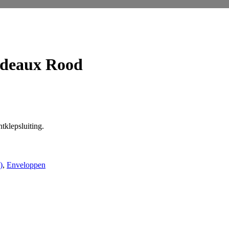
rdeaux Rood
lepsluiting.
)
,
Enveloppen