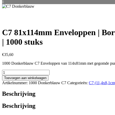
C7 81x114mm Enveloppen | Bo
| 1000 stuks
€
35,60
1000 Donkerblauw C7 Enveloppen van 114x81mm met gegomde puntk
C7
81x114mm
Toevoegen aan winkelwagen
Enveloppen
Artikelnummer:
1000 Donkerblauw C7
Categorieën:
C7 (11,4x8,1cm
|
Bordeaux
Beschrijving
Rood
|
1000
Beschrijving
stuks
aantal