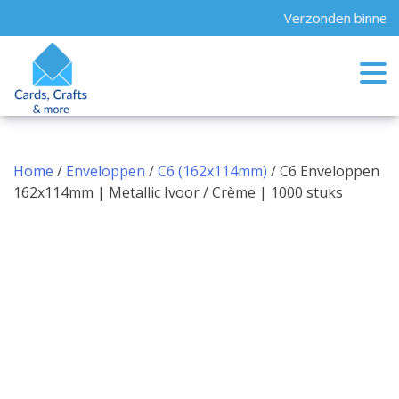
Skip
Verzonden binnen 2
to
content
Home
/
Enveloppen
/
C6 (162x114mm)
/ C6 Enveloppen
162x114mm | Metallic Ivoor / Crème | 1000 stuks