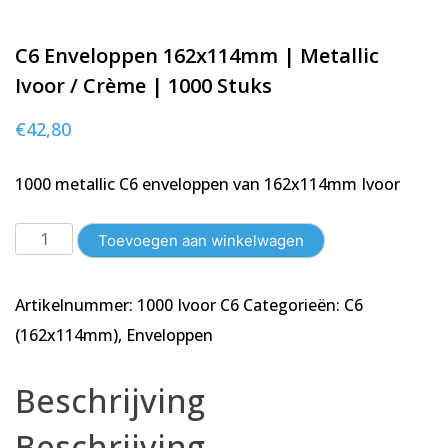
C6 Enveloppen 162x114mm | Metallic
Ivoor / Crème | 1000 Stuks
€
42,80
1000 metallic C6 enveloppen van 162x114mm Ivoor
C6
Toevoegen aan winkelwagen
Enveloppen
162x114mm
Artikelnummer:
1000 Ivoor C6
Categorieën:
C6
|
Metallic
(162x114mm)
,
Enveloppen
Ivoor
/
Beschrijving
Crème
|
Beschrijving