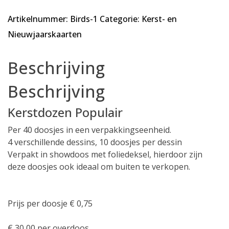
Populair
Artikelnummer:
Birds-1
Categorie:
Kerst- en
-
Stardust
Nieuwjaarskaarten
-
4
Beschrijving
x
10
Beschrijving
dozen
aantal
Kerstdozen Populair
Per 40 doosjes in een verpakkingseenheid.
4 verschillende dessins, 10 doosjes per dessin
Verpakt in showdoos met foliedeksel, hierdoor zijn
deze doosjes ook ideaal om buiten te verkopen.
Prijs per doosje € 0,75
€ 30,00 per overdoos