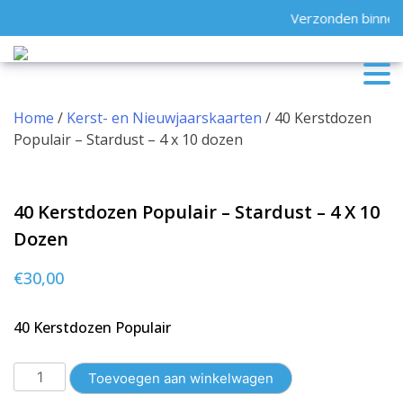
Skip
Verzonden binnen 
to
content
Home
/
Kerst- en Nieuwjaarskaarten
/ 40 Kerstdozen
Populair – Stardust – 4 x 10 dozen
40 Kerstdozen Populair – Stardust – 4 X 10
Dozen
€
30,00
40 Kerstdozen Populair
40
Toevoegen aan winkelwagen
Kerstdozen