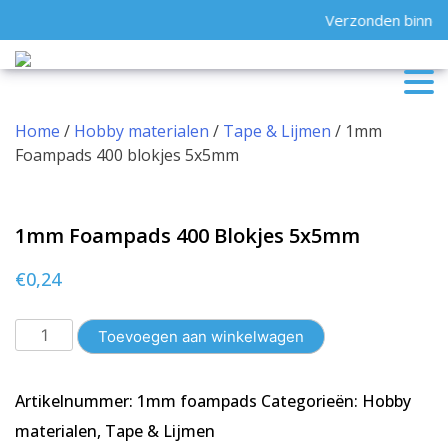
Skip
Verzonden binnen
to
content
Home
/
Hobby materialen
/
Tape & Lijmen
/ 1mm
Foampads 400 blokjes 5x5mm
1mm Foampads 400 Blokjes 5x5mm
€
0,24
1mm
Toevoegen aan winkelwagen
Foampads
400
Artikelnummer:
1mm foampads
Categorieën:
Hobby
blokjes
5x5mm
materialen
,
Tape & Lijmen