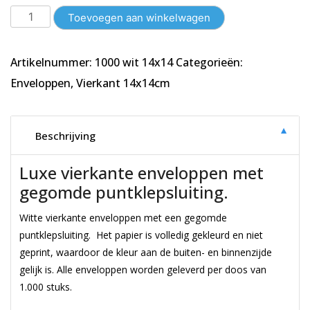
Vierkante
Toevoegen aan winkelwagen
Enveloppen
14x14cm
Artikelnummer:
1000 wit 14x14
Categorieën:
|
Wit
Enveloppen
,
Vierkant 14x14cm
|
1000
stuks
▼
Beschrijving
aantal
Luxe vierkante enveloppen met
gegomde puntklepsluiting.
Witte vierkante enveloppen met een gegomde
puntklepsluiting. Het papier is volledig gekleurd en niet
geprint, waardoor de kleur aan de buiten- en binnenzijde
gelijk is. Alle enveloppen worden geleverd per doos van
1.000 stuks.
Vierkante Enveloppen