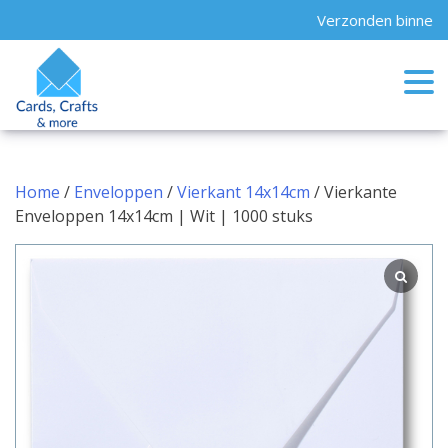
Skip
Verzonden binnen 24
to
content
Home
/
Enveloppen
/
Vierkant 14x14cm
/ Vierkante
Enveloppen 14x14cm | Wit | 1000 stuks