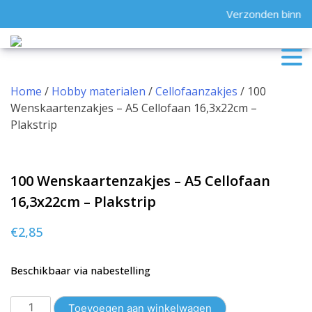
Skip
Verzonden binnen 
to
content
Home
/
Hobby materialen
/
Cellofaanzakjes
/ 100
Wenskaartenzakjes – A5 Cellofaan 16,3x22cm –
Plakstrip
100 Wenskaartenzakjes – A5 Cellofaan
16,3x22cm – Plakstrip
€
2,85
Beschikbaar via nabestelling
100
Toevoegen aan winkelwagen