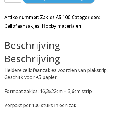
Wenskaartenzakjes
-
Artikelnummer:
Zakjes A5 100
Categorieën:
A5
Cellofaan
Cellofaanzakjes
,
Hobby materialen
16,3x22cm
-
Beschrijving
Plakstrip
aantal
Beschrijving
Heldere cellofaanzakjes voorzien van plakstrip.
Geschitk voor A5 papier.
Formaat zakjes: 16,3x22cm + 3,6cm strip
Verpakt per 100 stuks in een zak