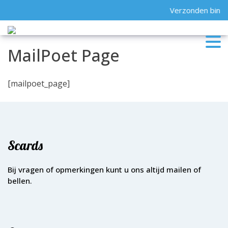
Skip
Verzonden binne
to
content
MailPoet Page
[mailpoet_page]
Scards
Bij vragen of opmerkingen kunt u ons altijd mailen of
bellen.